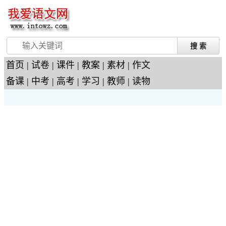
首页
|
试卷
|
课件
|
教案
|
素材
|
作文
备课
|
中考
|
高考
|
学习
|
教师
|
读物