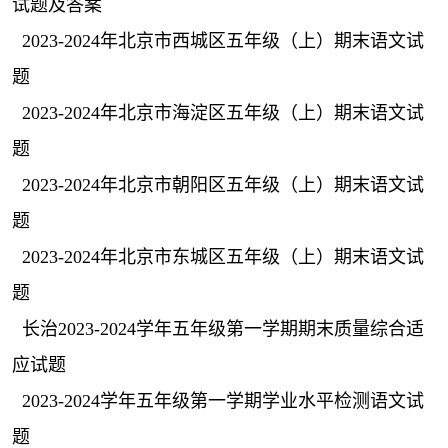
试题及答案
2023-2024年北京市西城区五年级（上）期末语文试
题
2023-2024年北京市海淀区五年级（上）期末语文试
题
2023-2024年北京市朝阳区五年级（上）期末语文试
题
2023-2024年北京市东城区五年级（上）期末语文试
题
长治2023-2024学年五年级第一学期期末质量综合适
应试题
2023-2024学年五年级第一学期学业水平检测语文试
题