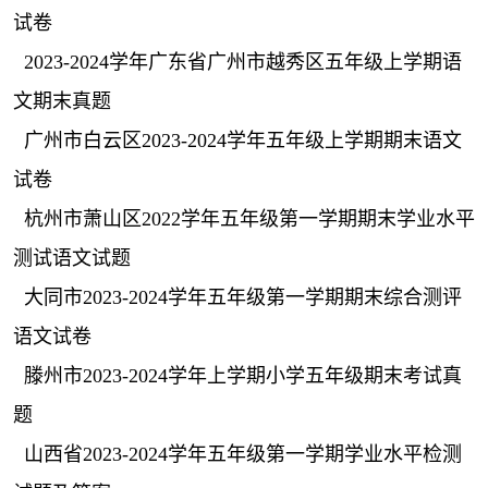
试卷
2023-2024学年广东省广州市越秀区五年级上学期语
文期末真题
广州市白云区2023-2024学年五年级上学期期末语文
试卷
杭州市萧山区2022学年五年级第一学期期末学业水平
测试语文试题
大同市2023-2024学年五年级第一学期期末综合测评
语文试卷
滕州市2023-2024学年上学期小学五年级期末考试真
题
山西省2023-2024学年五年级第一学期学业水平检测