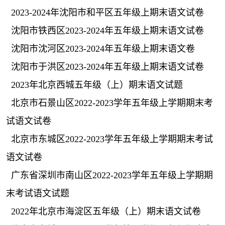
2023-2024年沈阳市和平区五年级上期末语文试卷
沈阳市铁西区2023-2024年五年级上期末语文试卷
沈阳市沈河区2023-2024年五年级上期末语文卷
沈阳市于洪区2023-2024年五年级上期末语文试卷
2023年北京西城五年级（上）期末语文试题
北京市石景山区2022-2023学年五年级上学期期末考
试语文试卷
北京市东城区2022-2023学年五年级上学期期末考试
语文试卷
广东省深圳市南山区2022-2023学年五年级上学期期
末考试语文试题
2022年北京市海淀区五年级（上）期末语文试卷